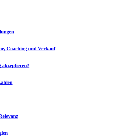
hlungen
che, Coaching und Verkauf
g akzeptieren?
Zahlen
Relevanz
gien