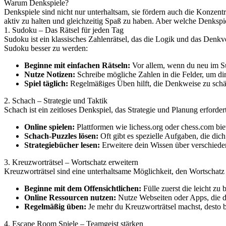
Warum Denkspiele?
Denkspiele sind nicht nur unterhaltsam, sie fördern auch die Konzent
aktiv zu halten und gleichzeitig Spaß zu haben. Aber welche Denkspie
1. Sudoku – Das Rätsel für jeden Tag
Sudoku ist ein klassisches Zahlenrätsel, das die Logik und das Denk
Sudoku besser zu werden:
Beginne mit einfachen Rätseln:
Vor allem, wenn du neu im Su
Nutze Notizen:
Schreibe mögliche Zahlen in die Felder, um dir
Spiel täglich:
Regelmäßiges Üben hilft, die Denkweise zu schä
2. Schach – Strategie und Taktik
Schach ist ein zeitloses Denkspiel, das Strategie und Planung erfor
Online spielen:
Plattformen wie lichess.org oder chess.com bie
Schach-Puzzles lösen:
Oft gibt es spezielle Aufgaben, die di
Strategiebücher lesen:
Erweitere dein Wissen über verschied
3. Kreuzworträtsel – Wortschatz erweitern
Kreuzworträtsel sind eine unterhaltsame Möglichkeit, den Wortschatz 
Beginne mit dem Offensichtlichen:
Fülle zuerst die leicht zu
Online Ressourcen nutzen:
Nutze Webseiten oder Apps, die di
Regelmäßig üben:
Je mehr du Kreuzworträtsel machst, desto be
4. Escape Room Spiele – Teamgeist stärken