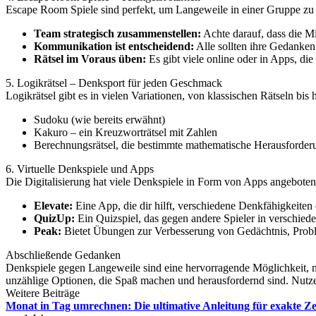
Escape Room Spiele sind perfekt, um Langeweile in einer Gruppe zu v
Team strategisch zusammenstellen:
Achte darauf, dass die Mi
Kommunikation ist entscheidend:
Alle sollten ihre Gedanken 
Rätsel im Voraus üben:
Es gibt viele online oder in Apps, di
5. Logikrätsel – Denksport für jeden Geschmack
Logikrätsel gibt es in vielen Variationen, von klassischen Rätseln b
Sudoku (wie bereits erwähnt)
Kakuro – ein Kreuzworträtsel mit Zahlen
Berechnungsrätsel, die bestimmte mathematische Herausforder
6. Virtuelle Denkspiele und Apps
Die Digitalisierung hat viele Denkspiele in Form von Apps angeboten
Elevate:
Eine App, die dir hilft, verschiedene Denkfähigkeiten
QuizUp:
Ein Quizspiel, das gegen andere Spieler in verschied
Peak:
Bietet Übungen zur Verbesserung von Gedächtnis, Prob
Abschließende Gedanken
Denkspiele gegen Langeweile sind eine hervorragende Möglichkeit, nich
unzählige Optionen, die Spaß machen und herausfordernd sind. Nutze 
Weitere Beiträge
Monat in Tag umrechnen: Die ultimative Anleitung für exakte Z