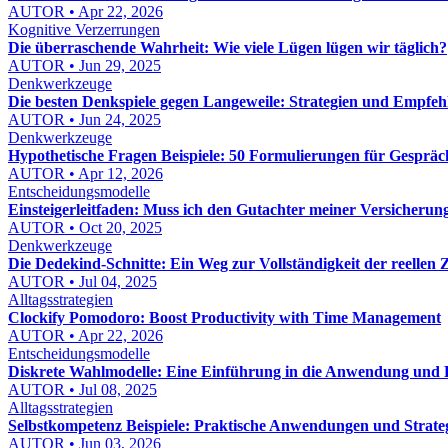
AUTOR • Apr 22, 2026
Kognitive Verzerrungen
Die überraschende Wahrheit: Wie viele Lügen lügen wir täglich?
AUTOR • Jun 29, 2025
Denkwerkzeuge
Die besten Denkspiele gegen Langeweile: Strategien und Empfe
AUTOR • Jun 24, 2025
Denkwerkzeuge
Hypothetische Fragen Beispiele: 50 Formulierungen für Gesprä
AUTOR • Apr 12, 2026
Entscheidungsmodelle
Einsteigerleitfaden: Muss ich den Gutachter meiner Versicherun
AUTOR • Oct 20, 2025
Denkwerkzeuge
Die Dedekind-Schnitte: Ein Weg zur Vollständigkeit der reellen 
AUTOR • Jul 04, 2025
Alltagsstrategien
Clockify Pomodoro: Boost Productivity with Time Management
AUTOR • Apr 22, 2026
Entscheidungsmodelle
Diskrete Wahlmodelle: Eine Einführung in die Anwendung und 
AUTOR • Jul 08, 2025
Alltagsstrategien
Selbstkompetenz Beispiele: Praktische Anwendungen und Strate
AUTOR • Jun 03, 2026