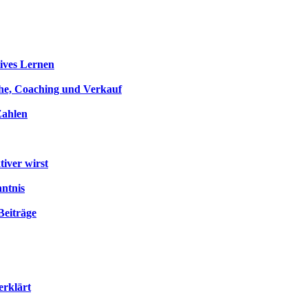
ives Lernen
che, Coaching und Verkauf
Zahlen
iver wirst
nntnis
Beiträge
erklärt