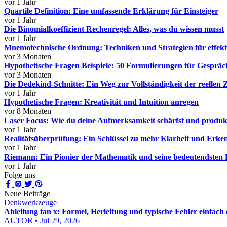
vor 1 Jahr
Quartile Definition: Eine umfassende Erklärung für Einsteiger
vor 1 Jahr
Die Binomialkoeffizient Rechenregel: Alles, was du wissen musst
vor 1 Jahr
Mnemotechnische Ordnung: Techniken und Strategien für effekt
vor 3 Monaten
Hypothetische Fragen Beispiele: 50 Formulierungen für Gesprä
vor 3 Monaten
Die Dedekind-Schnitte: Ein Weg zur Vollständigkeit der reellen 
vor 1 Jahr
Hypothetische Fragen: Kreativität und Intuition anregen
vor 8 Monaten
Laser Focus: Wie du deine Aufmerksamkeit schärfst und produkt
vor 1 Jahr
Realitätsüberprüfung: Ein Schlüssel zu mehr Klarheit und Erke
vor 1 Jahr
Riemann: Ein Pionier der Mathematik und seine bedeutendsten 
vor 1 Jahr
Folge uns
Neue Beiträge
Denkwerkzeuge
Ableitung tan x: Formel, Herleitung und typische Fehler einfach 
AUTOR • Jul 29, 2026