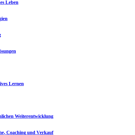
nes Leben
gien
g
Lösungen
ives Lernen
nlichen Weiterentwicklung
che, Coaching und Verkauf