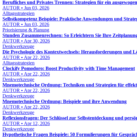
Berufliches und Privates Trennen: Strategien für ein ausgewoge
AUTOR • Jun 03, 2026
Alltagsstrategien
Selbstkompetenz Beispiele: Praktische Anwendungen und Strate
AUTOR • Jun 03, 2026
Priorisierung & Planung
Stunden Zusammenrechnen: So Erleichtern Sie Ihre Zeitplanun
AUTOR • Apr 30, 2026
Denkwerkzeuge
Die Psychologie des Kontextwechsels: Herausforderungen und 
AUTOR • Apr 22, 2026
Alltagsstrategien
Clockify Pomodoro: Boost Productivity with Time Management
AUTOR • Apr 22, 2026
Denkwerkzeuge
Mnemotechnische Ordnung: Techniken und Strategien für effekt
AUTOR • Apr 22, 2026
Denkwerkzeuge
Mnemotechnische Ordnung: Beispiele und ihre Anwendung
AUTOR • Apr 22, 2026
Denkwerkzeuge
Reflexionsfragen: Der Schlüssel zur Selbstentdeckung und persö
AUTOR • Apr 12, 2026
Denkwerkzeuge
Hypothetische Fragen Beispiele: 50 Formulierungen für Gesprä