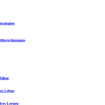
trategien
eitberechnungen
Alltag
nes Leben
ives Lernen