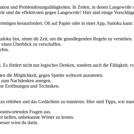
ration und Problemlösungsfähigkeiten. In Zeiten, in denen Langeweile 
le sind die effektivsten gegen Langeweile? Hier sind einige Vorschläge
vermögen herausfordert. Ob auf Papier oder in einer App, Sudoku kann 
doku bist, nimm dir Zeit, um die grundlegenden Regeln zu verstehen.
 einen Überblick zu verschaffen.
rfen.
dert. Es fördert nicht nur logisches Denken, sondern auch die Fähigkei
ten die Möglichkeit, gegen Spieler weltweit anzutreten.
ch zum Nachdenken anregen.
ene Eröffnungen und Techniken.
zu erhöhen und das Gedächtnis zu trainieren. Hier sind Tipps, wie man 
 beantwortenden Fragen aus.
r helfen, unbekannte Wörter zu lernen.
sser wirst du darin.