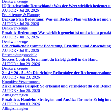
Denkwerkzeuge
IQ Durchschnitt Deutschland: Was der Wert wirklich bedeutet u
AUTOR • Jul 29, 2026
Priorisierung & Planung
Backup Plan Bedeutung: Was ein Backup Plan wirklich ist und
AUTOR • Jul 20, 2026
Denkwerkzeuge
Proaktiv Bedeutung: Was wirklich gemeint ist und wie du proakt
AUTOR • Jul 15, 2026
Denkwerkzeuge
Fehlerbalkendiagramm: Bedeutung, Erstellung und Anwendung
AUTOR • Jul 01, 2026
Entscheidungsmodelle
Success Control: So nimmst du Erfolg gezielt in die Hand
AUTOR • Jun 29, 2026
Denkwerkzeuge
2 + 4 * 20 - 5 - 60: Die richtige Reihenfolge der Rechenoperatione
AUTOR • Jun 23, 2026
Kognitive Verzerrungen
Zirkelschluss Beispiel: So erkennst und vermeidest du den Denkf
AUTOR • Jun 20, 2026
Alltagsstrategien
Proaktives Handeln: Strategien und Ansätze für mehr Erfolg im 
AUTOR • Jun 03, 2026
Alltagsstrategien