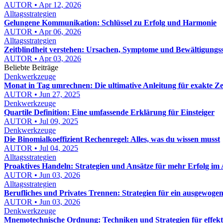
AUTOR • Apr 12, 2026
Alltagsstrategien
Gelungene Kommunikation: Schlüssel zu Erfolg und Harmonie
AUTOR • Apr 06, 2026
Alltagsstrategien
Zeitblindheit verstehen: Ursachen, Symptome und Bewältigungss
AUTOR • Apr 03, 2026
Beliebte Beiträge
Denkwerkzeuge
Monat in Tag umrechnen: Die ultimative Anleitung für exakte Z
AUTOR • Jun 27, 2025
Denkwerkzeuge
Quartile Definition: Eine umfassende Erklärung für Einsteiger
AUTOR • Jul 09, 2025
Denkwerkzeuge
Die Binomialkoeffizient Rechenregel: Alles, was du wissen musst
AUTOR • Jul 04, 2025
Alltagsstrategien
Proaktives Handeln: Strategien und Ansätze für mehr Erfolg im 
AUTOR • Jun 03, 2026
Alltagsstrategien
Berufliches und Privates Trennen: Strategien für ein ausgewoge
AUTOR • Jun 03, 2026
Denkwerkzeuge
Mnemotechnische Ordnung: Techniken und Strategien für effekt